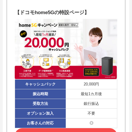
【ドコモhome5Gの特設ページ】
キャッシュバック
20,000円
振込時期
最短1カ月後
受取方法
銀行振込
オプション加入
不要
お客さんの対応
◎