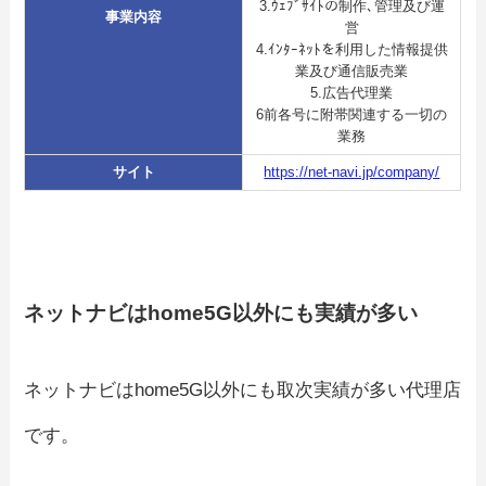
3.ｳｪﾌﾞｻｲﾄの制作､管理及び運
事業内容
営
4.ｲﾝﾀｰﾈｯﾄを利用した情報提供
業及び通信販売業
5.広告代理業
6前各号に附帯関連する一切の
業務
サイト
https://net-navi.jp/company/
ネットナビはhome5G以外にも実績が多い
ネットナビはhome5G以外にも取次実績が多い代理店
です。