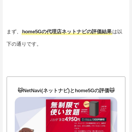
まず、
home5Gの代理店ネットナビの評価結果
は以
下の通りです。
🐱NetNavi(ネットナビ)とhome5Gの評価🐱