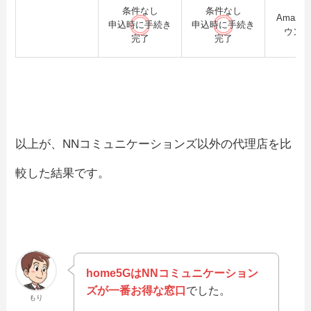
条件なし
条件なし
受取条件
Amazo
申込時に手続き
申込時に手続き
受取方法
ウン
完了
完了
以上が、NNコミュニケーションズ以外の代理店を比
較した結果です。
home5GはNNコミュニケーション
ズが一番お得な窓口
でした。
もり