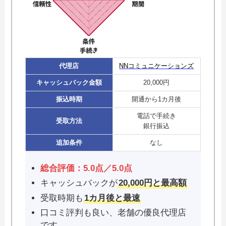
代理店
NNコミュニケーションズ
キャッシュバック金額
20,000円
振込時期
開通から1カ月後
電話で手続き
受取方法
銀行振込
追加条件
なし
総合評価：5.0点／5.0点
キャッシュバックが
20,000円と最高額
受取時期も
1カ月後と最速
口コミ評判も良い、老舗の優良代理店
です