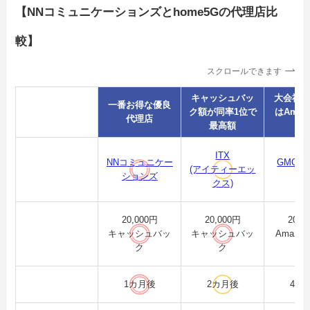
【NNコミュニケーションズとhome5Gの代理店比
較】
スクロールできます
キャッシュバッ
大会社
一番お得な優良
特徴
ク額が同率1位で
はAmaz
代理店
最高額
ト
ITX
NNコミュニケー
GMOと
代理店
(アイティーエッ
ションズ
B
クス)
20,000円
20,000円
20,0
限定特典
キャッシュバッ
キャッシュバッ
Amazo
ク
ク
受取時期
1カ月後
2カ月後
4カ