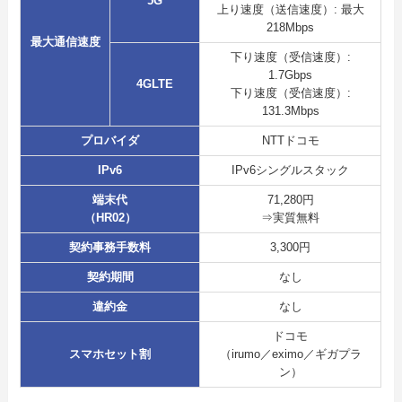
5G
上り速度（送信速度）: 最大
218Mbps
最大通信速度
下り速度（受信速度）:
1.7Gbps
4GLTE
下り速度（受信速度）:
131.3Mbps
プロバイダ
NTTドコモ
IPv6
IPv6シングルスタック
端末代
71,280円
（HR02）
⇒実質無料
契約事務手数料
3,300円
契約期間
なし
違約金
なし
ドコモ
スマホセット割
（irumo／eximo／ギガプラ
ン）