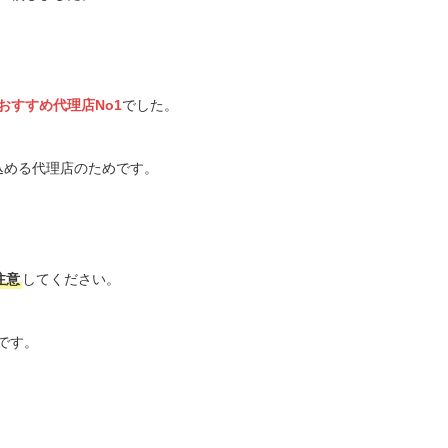
のおすすめ代理店No1
でした。
込める代理店のためです。
注意
してください。
です。