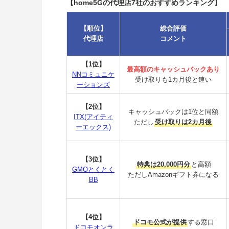
【home5Gの代理店7社のおすすめランキング】
【順位】
総合評価
代理店
コメント
【1位】
最高額のキャッシュバックあり
NNコミュニケ
受け取りも1カ月後と速い
ーションズ
【2位】
キャッシュバックは1位と同額
ITX(アイティ
ただし
受け取りは2カ月後
ーエックス)
【3位】
特典は20,000円分
と高額
GMOとくとく
ただしAmazonギフト券になる
BB
【4位】
ドコモ公式が提供
する窓口
ドコモオンラ