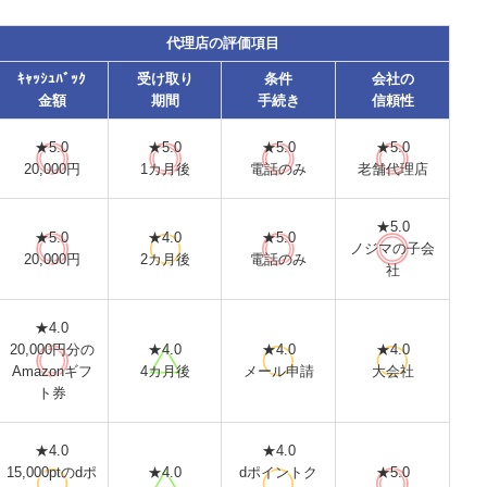
代理店の評価項目
ｷｬｯｼｭﾊﾞｯｸ
受け取り
条件
会社の
金額
期間
手続き
信頼性
★5.0
★5.0
★5.0
★5.0
20,000円
1カ月後
電話のみ
老舗代理店
★5.0
★5.0
★4.0
★5.0
ノジマの子会
20,000円
2カ月後
電話のみ
社
★4.0
20,000円分の
★4.0
★4.0
★4.0
Amazonギフ
4カ月後
メール申請
大会社
ト券
★4.0
★4.0
15,000ptのdポ
★4.0
dポイントク
★5.0