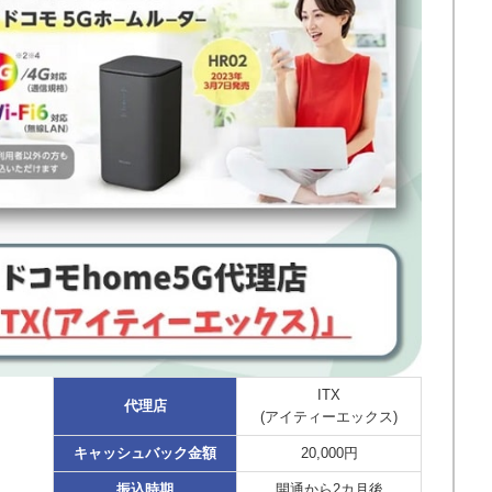
ITX
代理店
(アイティーエックス)
キャッシュバック金額
20,000円
振込時期
開通から2カ月後