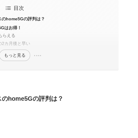
目次
のhome5Gの評判は？
5Gはお得！
でもらえる
の2カ月後と早い
もっと見る
のhome5Gの評判は？