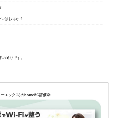
？
ーンはお得か？
下の通りです。
ティーエックス)のhome5G評価🐱