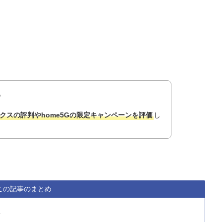
。
クスの評判やhome5Gの限定キャンペーンを評価
し
この記事のまとめ
？