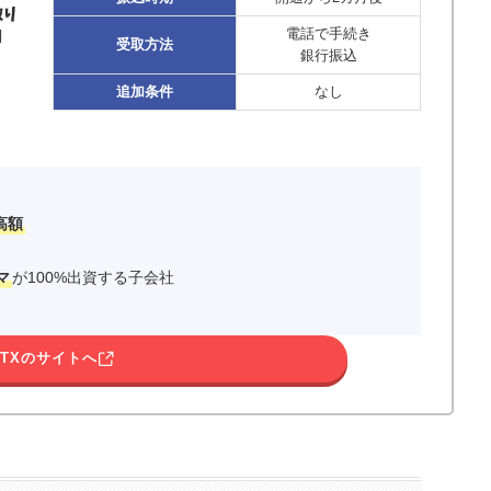
電話で手続き
受取方法
銀行振込
追加条件
なし
高額
マ
が100%出資する子会社
ITXのサイトへ