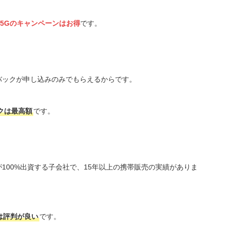
e5Gのキャンペーンはお得
です。
バックが申し込みのみでもらえるからです。
ックは最高額
です。
100%出資する子会社で、15年以上の携帯販売の実績がありま
は評判が良い
です。