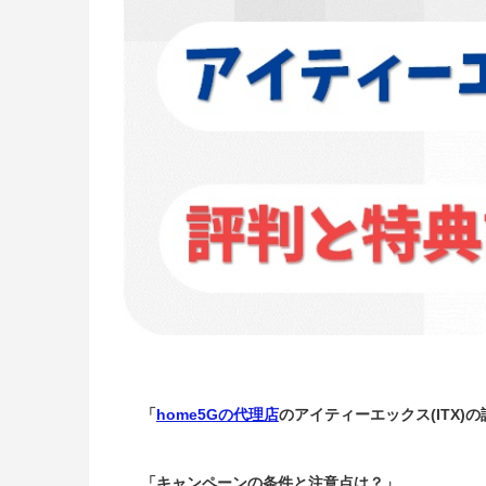
「
home5Gの代理店
のアイティーエックス(ITX)
「キャンペーンの条件と注意点は？」