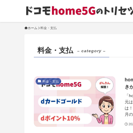
ホーム
料金・支払
料金・支払
– category –
ho
料金・支払
き
「h
元は
は！
月の
2